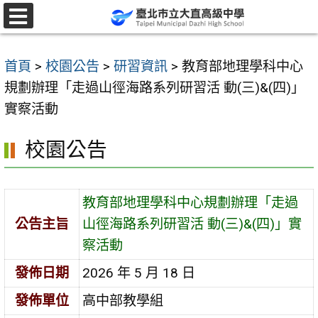
跳
至
選
單
主
首頁
>
校園公告
>
研習資訊
>
教育部地理學科中心
要
規劃辦理「走過山徑海路系列研習活 動(三)&(四)」
內
實察活動
容
區
校園公告
教育部地理學科中心規劃辦理「走過
公告主旨
山徑海路系列研習活 動(三)&(四)」實
察活動
發佈日期
2026 年 5 月 18 日
發佈單位
高中部教學組