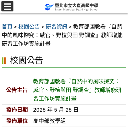
跳
至
選
單
主
首頁
>
校園公告
>
研習資訊
>
教育部國教署『自然
要
中的風味探究：感官、野植與田 野調查』教師增能
內
研習工作坊實施計畫
容
區
校園公告
教育部國教署『自然中的風味探究：
公告主旨
感官、野植與田 野調查』教師增能研
習工作坊實施計畫
發佈日期
2026 年 5 月 26 日
發佈單位
高中部教學組