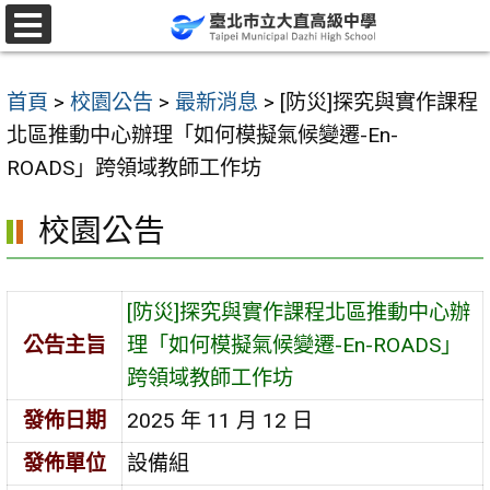
跳
至
選
單
主
首頁
>
校園公告
>
最新消息
>
[防災]探究與實作課程
要
北區推動中心辦理「如何模擬氣候變遷-En-
內
ROADS」跨領域教師工作坊
容
區
校園公告
[防災]探究與實作課程北區推動中心辦
公告主旨
理「如何模擬氣候變遷-En-ROADS」
跨領域教師工作坊
發佈日期
2025 年 11 月 12 日
發佈單位
設備組