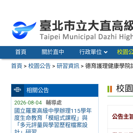
跳
至
主
要
內
容
首頁
關於直中
行政單位
校園
區
首頁
>
校園公告
>
研習資訊
>
德育護理健康學院訂
校
相關公告
2026-08-04
輔導處
國立羅東高級中學辦理115學年
公告主
度生命教育「模組式課程」與
「多元評量與學習歷程檔案設
計」研習