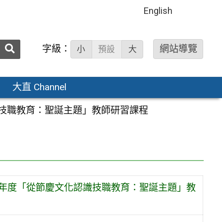
English
送出
字級：
網站導覽
小
預設
大
搜
尋：
大直 Channel
認識技職教育：聖誕主題」教師研習課程
4學年度「從節慶文化認識技職教育：聖誕主題」教