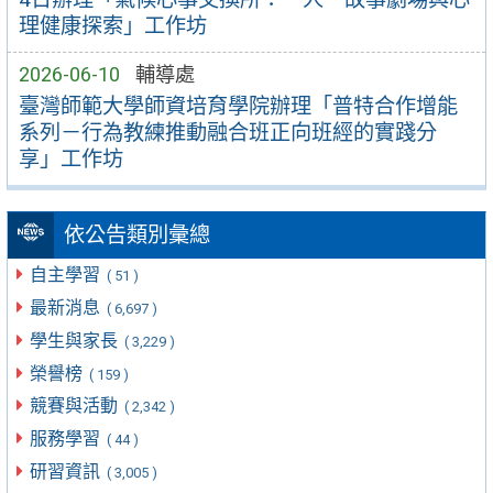
理健康探索」工作坊
2026-06-10
輔導處
臺灣師範大學師資培育學院辦理「普特合作增能
系列－行為教練推動融合班正向班經的實踐分
享」工作坊
依公告類別彙總
自主學習
( 51 )
最新消息
( 6,697 )
學生與家長
( 3,229 )
榮譽榜
( 159 )
競賽與活動
( 2,342 )
服務學習
( 44 )
研習資訊
( 3,005 )