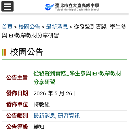
跳
至
選
單
主
首頁
>
校園公告
>
最新消息
>
從發聲到實踐_學生參
要
與IEP教學教材分享研習
內
容
校園公告
區
從發聲到實踐_學生參與IEP教學教材
公告主旨
分享研習
發佈日期
2026 年 5 月 26 日
發佈單位
特教組
公告類別
最新消息
,
研習資訊
公告等級
轉知