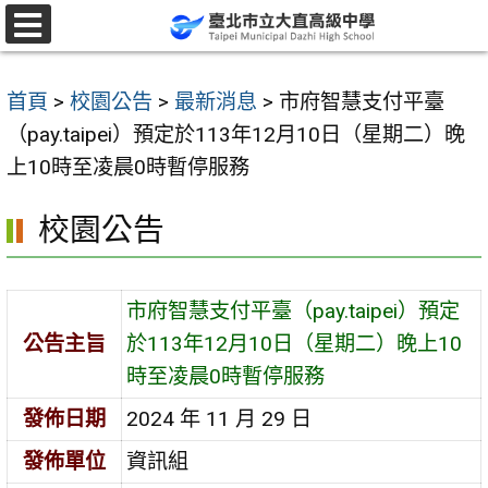
跳
至
選
單
主
首頁
>
校園公告
>
最新消息
>
市府智慧支付平臺
要
（pay.taipei）預定於113年12月10日（星期二）晚
內
上10時至凌晨0時暫停服務
容
區
校園公告
市府智慧支付平臺（pay.taipei）預定
公告主旨
於113年12月10日（星期二）晚上10
時至凌晨0時暫停服務
發佈日期
2024 年 11 月 29 日
發佈單位
資訊組