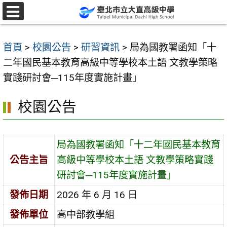
跳
至
選
單
主
首頁
>
校園公告
>
研習資訊
>
局為國教署函知「十
要
二年國民基本教育高級中等學校本土語 文教學策略
內
實踐研討會─115年度實施計畫」
容
區
校園公告
局為國教署函知「十二年國民基本教育
公告主旨
高級中等學校本土語 文教學策略實踐
研討會─115年度實施計畫」
發佈日期
2026 年 6 月 16 日
發佈單位
高中部教學組