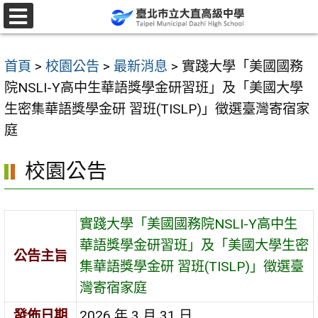
跳
至
選
單
主
首頁
>
校園公告
>
最新消息
>
實踐大學「美國國務
要
院NSLI-Y高中生華語獎學金研習班」及「美國大學
內
生密集華語獎學金研 習班(TISLP)」徵選臺灣寄宿家
容
庭
區
校園公告
實踐大學「美國國務院NSLI-Y高中生
華語獎學金研習班」及「美國大學生密
公告主旨
集華語獎學金研 習班(TISLP)」徵選臺
灣寄宿家庭
發佈日期
2026 年 3 月 31 日