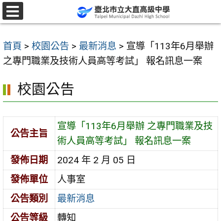
跳
至
選
單
主
首頁
>
校園公告
>
最新消息
>
宣導「113年6月舉辦
要
之專門職業及技術人員高等考試」 報名訊息一案
內
容
校園公告
區
宣導「113年6月舉辦 之專門職業及技
公告主旨
術人員高等考試」 報名訊息一案
發佈日期
2024 年 2 月 05 日
發佈單位
人事室
公告類別
最新消息
公告等級
轉知