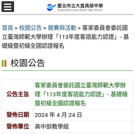
跳
至
選
單
主
首頁
>
校園公告
>
競賽與活動
>
客家委員會委託國
要
立臺灣師範大學辦理「113年度客語能力認證」- 基
內
礎級暨初級全國認證報名
容
區
校園公告
客家委員會委託國立臺灣師範大學辦
公告主旨
理「113年度客語能力認證」- 基礎級
暨初級全國認證報名
發佈日期
2024 年 4 月 24 日
發佈單位
高中部教學組