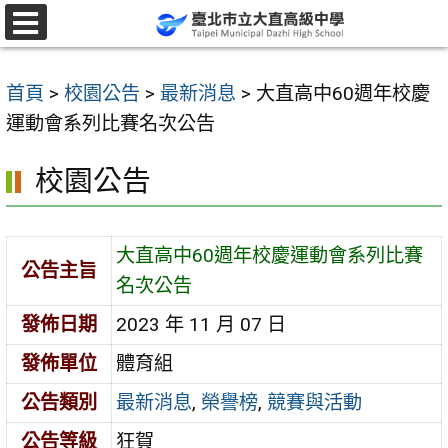
跳
至
選
單
主
首頁
>
校園公告
>
最新消息
>
大直高中60週年校慶
要
運動會系列比賽名次公告
內
容
校園公告
區
大直高中60週年校慶運動會系列比賽
公告主旨
名次公告
發佈日期
2023 年 11 月 07 日
發佈單位
體育組
公告類別
最新消息
,
榮譽榜
,
競賽與活動
公告等級
狂賀