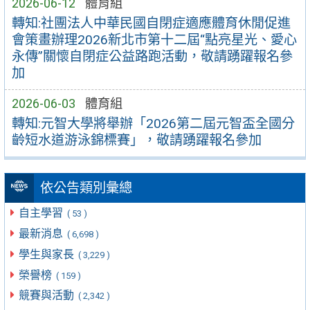
2026-06-12
體育組
轉知:社團法人中華民國自閉症適應體育休閒促進
會策畫辦理2026新北市第十二屆“點亮星光、愛心
永傳”關懷自閉症公益路跑活動，敬請踴躍報名參
加
2026-06-03
體育組
轉知:元智大學將舉辦「2026第二屆元智盃全國分
齡短水道游泳錦標賽」，敬請踴躍報名參加
依公告類別彙總
自主學習
( 53 )
最新消息
( 6,698 )
學生與家長
( 3,229 )
榮譽榜
( 159 )
競賽與活動
( 2,342 )