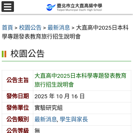
跳
至
選
單
主
首頁
>
校園公告
>
最新消息
>
大直高中2025日本科
要
學專題發表教育旅行招生說明會
內
容
校園公告
區
大直高中2025日本科學專題發表教育
公告主旨
旅行招生說明會
發佈日期
2025 年 10 月 16 日
發佈單位
實驗研究組
公告類別
最新消息
,
學生與家長
公告等級
無