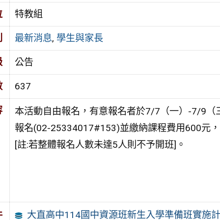
位
特教組
別
最新消息
,
學生與家長
級
公告
數
637
容
本活動自由報名，有意報名者於7/7（一）-7/9（
報名(02-25334017#153)並繳納課程費用6
[註:若整體報名人數未達5人則不予開班]。
大直高中114國中資源班新生入學準備班實施計
件