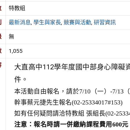
位
特教組
別
最新消息
,
學生與家長
,
競賽與活動
,
研習資訊
級
無
數
1,055
容
大直高中112學年度國中部身心障
件。
本活動自由報名，
請於7/10（一）-7/1
幹事蔡元捷先生報名(02-25334017#153)
如有任何疑問請洽特教組 張組長(02-253340
注意：報名時請一併繳納課程費用600