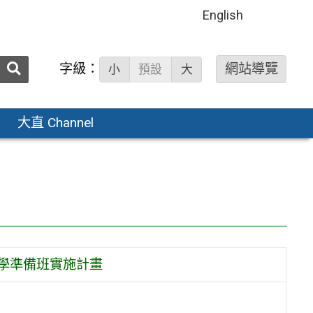
English
送出
字級：
網站導覽
小
預設
大
搜
尋：
大直 Channel
入學準備班實施計畫