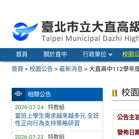
跳
至
主
要
內
容
首頁
關於直中
行政單位
校園
區
首頁
>
校園公告
>
最新消息
>
大直高中112學
校
相關公告
2026-07-24
特教組
當班上學生需求越來越多元 全班
公告主
性正向行為支持策略研習
發佈日
2026-07-23
特教組