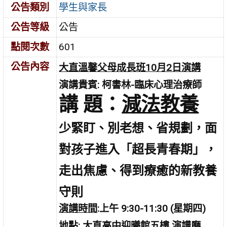
公告類別
學生與家長
公告等級
公告
點閱次數
601
公告內容
大直溫馨父母成長班10月2日演講
演講貴賓:
柯書林-臨床心理治療師
講 題：
減法教養
少緊盯、別老想、省規劃，面
對孩子進入「超長青春期」，
走出焦慮、得到療癒的新教養
守則
演講時間
:
上午 9:30-11:30 (星期四)
地點:
大直高中迎曦館五樓 演講廳