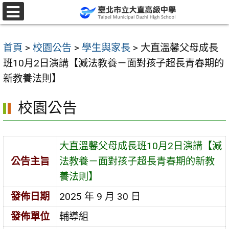
跳
至
選
單
主
首頁
>
校園公告
>
學生與家長
>
大直溫馨父母成長
要
班10月2日演講【減法教養－面對孩子超長青春期的
內
新教養法則】
容
區
校園公告
大直溫馨父母成長班10月2日演講【減
公告主旨
法教養－面對孩子超長青春期的新教
養法則】
發佈日期
2025 年 9 月 30 日
發佈單位
輔導組