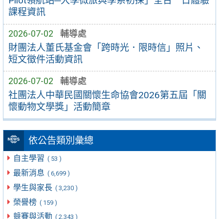
Pilot領航站─大學微旅與學系初探」全台一日體驗
課程資訊
2026-07-02
輔導處
財團法人董氏基金會「跨時光．限時信」照片、
短文徵件活動資訊
2026-07-02
輔導處
社團法人中華民國關懷生命協會2026第五屆「關
懷動物文學獎」活動簡章
依公告類別彙總
自主學習
( 53 )
最新消息
( 6,699 )
學生與家長
( 3,230 )
榮譽榜
( 159 )
競賽與活動
( 2,343 )