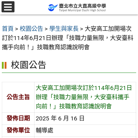
跳
至
選
單
主
首頁
>
校園公告
>
學生與家長
>
大安高工加開場次
要
訂於114年6月21日辦理「技職力量無限，大安臺科
內
攜手向前！」技職教育認識說明會
容
區
校園公告
大安高工加開場次訂於114年6月21日
公告主旨
辦理「技職力量無限，大安臺科攜手
向前！」技職教育認識說明會
發佈日期
2025 年 6 月 16 日
發佈單位
輔導處