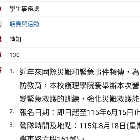
位
學生事務處
別
競賽與活動
級
轉知
數
130
容
近年來國際災難和緊急事件頻傳，為
防教育，本校護理學院爰舉辦本次營
變緊急救護的訓練，強化災難救護能
報名日期：即日起至115年6月15日
營隊時間及地點：115年8月18日(
權東路六段161號)。