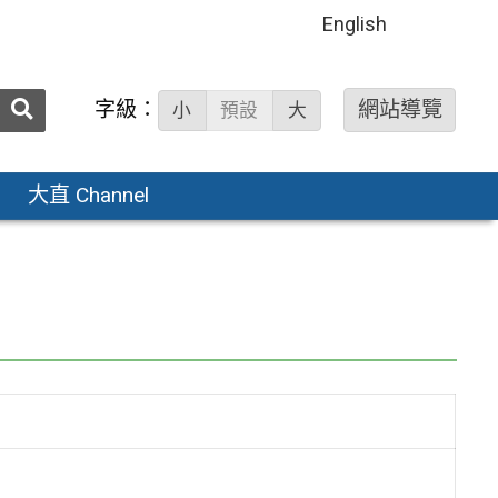
English
送出
字級：
網站導覽
小
預設
大
搜
尋：
大直 Channel