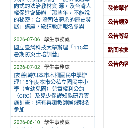
向式的法治教材資 源，及台灣人
發佈單
權促進會舉辦「那些年，不能說
的秘密：台 灣司法體系的歷史發
公告類
展」講座，敬請教師報名參與
公告等
2026-07-06
學生事務處
國立臺灣科技大學辦理「115年
點閱次
暑期防災士培訓營」
公告內
2026-07-02
學生事務處
[友善]轉知本市木柵國民中學辦
理115年度本市公私立國民中小
學（含幼兒園）兒童權利公約
（CRC）及兒少保護知能研習實
施計畫，請有興趣教師踴躍報名
參加
2026-06-10
學生事務處