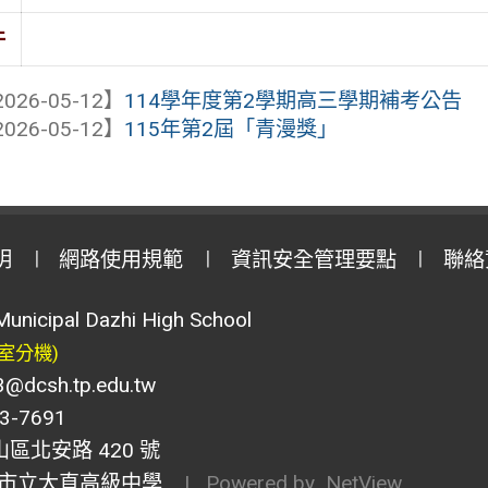
件
026-05-12】
114學年度第2學期高三學期補考公告
026-05-12】
115年第2屆「青漫獎」
明
網路使用規範
資訊安全管理要點
聯絡
Municipal Dazhi High School
室分機)
csh.tp.edu.tw
-7691
山區北安路 420 號
市立大直高級中學
| Powered by
NetView