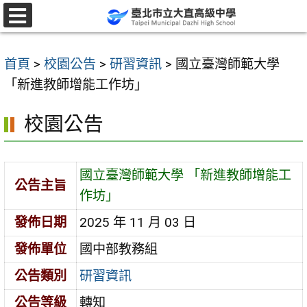
跳
至
選
單
主
首頁
>
校園公告
>
研習資訊
>
國立臺灣師範大學
要
「新進教師增能工作坊」
內
容
校園公告
區
國立臺灣師範大學 「新進教師增能工
公告主旨
作坊」
發佈日期
2025 年 11 月 03 日
發佈單位
國中部教務組
公告類別
研習資訊
公告等級
轉知