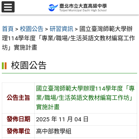
跳
至
選
單
主
首頁
>
校園公告
>
研習資訊
>
國立臺灣師範大學辦
要
理114學年度「專業/職場/生活英語文教材編寫工作
內
坊」實施計畫
容
區
校園公告
國立臺灣師範大學辦理114學年度「專
公告主旨
業/職場/生活英語文教材編寫工作坊」
實施計畫
發佈日期
2025 年 11 月 04 日
發佈單位
高中部教學組