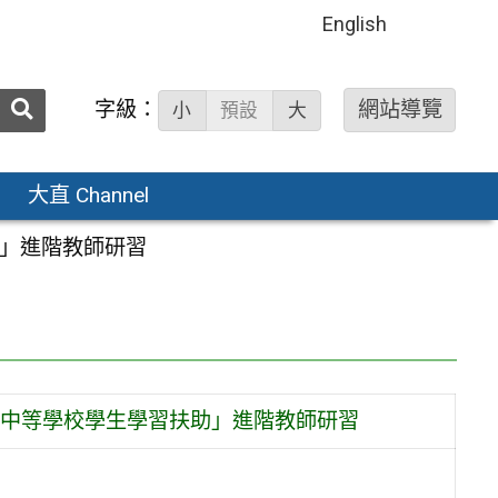
English
送出
字級：
網站導覽
小
預設
大
搜
尋：
大直 Channel
助」進階教師研習
級中等學校學生學習扶助」進階教師研習