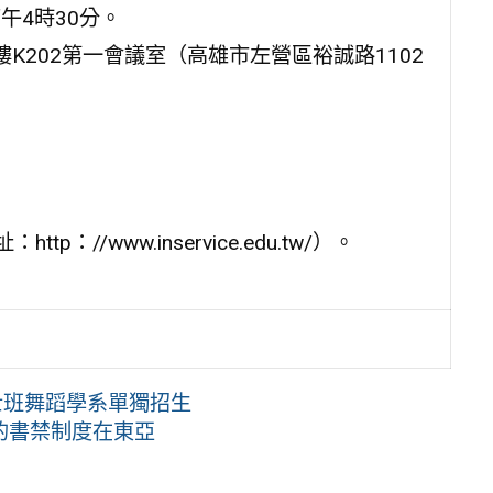
午4時30分。
K202第一會議室（高雄市左營區裕誠路1102
。
/www.inservice.edu.tw/）。
士班舞蹈學系單獨招生
的書禁制度在東亞