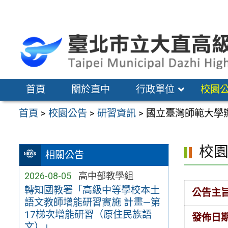
跳
至
主
要
內
容
首頁
關於直中
行政單位
校園
區
首頁
>
校園公告
>
研習資訊
>
國立臺灣師範大學
校
相關公告
2026-08-05
高中部教學組
轉知國教署「高級中等學校本土
公告主
語文教師增能研習實施 計畫—第
17梯次增能研習（原住民族語
發佈日
文）」