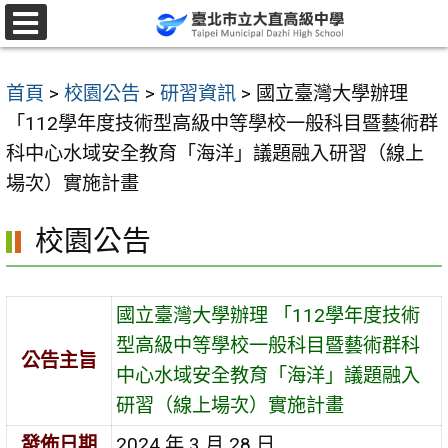
跳
至
選
單
主
首頁
>
校園公告
>
研習資訊
>
國立臺灣大學辦理
要
「112學年度技術型高級中等學校一般科目暨藝術群
內
科中心水域安全教育「海洋」議題融入研習（線上
容
場次）實施計畫
區
校園公告
國立臺灣大學辦理 「112學年度技術
型高級中等學校一般科目暨藝術群科
公告主旨
中心水域安全教育「海洋」議題融入
研習（線上場次）實施計畫
發佈日期
2024 年 3 月 28 日