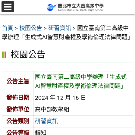
跳
至
選
單
主
首頁
>
校園公告
>
研習資訊
>
國立臺南第二高級中
要
學辦理「生成式AI智慧財產權及學術倫理法律問題」
內
容
校園公告
區
國立臺南第二高級中學辦理「生成式
公告主旨
AI智慧財產權及學術倫理法律問題」
發佈日期
2024 年 12 月 16 日
發佈單位
高中部教學組
公告類別
研習資訊
公告等級
轉知