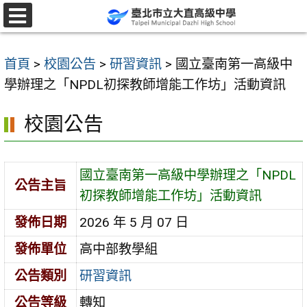
跳
至
選
單
主
首頁
>
校園公告
>
研習資訊
>
國立臺南第一高級中
要
學辦理之「NPDL初探教師增能工作坊」活動資訊
內
容
校園公告
區
國立臺南第一高級中學辦理之「NPDL
公告主旨
初探教師增能工作坊」活動資訊
發佈日期
2026 年 5 月 07 日
發佈單位
高中部教學組
公告類別
研習資訊
公告等級
轉知