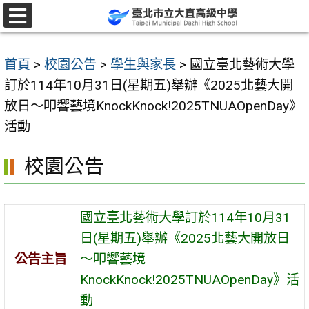
跳
至
選
單
主
首頁
>
校園公告
>
學生與家長
>
國立臺北藝術大學
要
訂於114年10月31日(星期五)舉辦《2025北藝大開
內
放日～叩響藝境KnockKnock!2025TNUAOpenDay》
容
活動
區
校園公告
國立臺北藝術大學訂於114年10月31
日(星期五)舉辦《2025北藝大開放日
公告主旨
～叩響藝境
KnockKnock!2025TNUAOpenDay》活
動