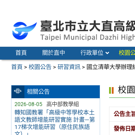
跳
至
主
要
內
容
首頁
關於直中
行政單位
校園
區
首頁
>
校園公告
>
研習資訊
>
國立清華大學辦理
校
相關公告
2026-08-05
高中部教學組
轉知國教署「高級中等學校本土
公告主
語文教師增能研習實施 計畫—第
17梯次增能研習（原住民族語
發佈日
文）」