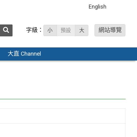
English
送出
字級：
網站導覽
小
預設
大
搜
尋：
大直 Channel