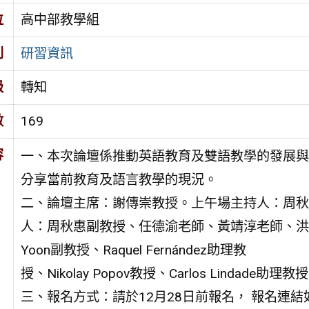
位
高中部教學組
別
研習資訊
級
轉知
數
169
容
一、本次論壇係推動英語教育及雙語教學的發展與
分享當前教育及語言教學的現況。
二、論壇主席：謝傳崇教授。上午場主持人：周秋
人：周秋惠副教授、任德渝老師、黃靖淳老師、洪梓
Yoon副教授、Raquel Fernández助理教
授、Nikolay Popov教授、Carlos Lindade助理教
三、報名方式：請於12月28日前報名， 報名連結如下：http