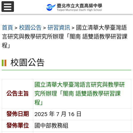
跳
至
選
單
主
首頁
>
校園公告
>
研習資訊
>
國立清華大學臺灣語
要
言研究與教學研究所辦理「閩南 語雙語教學研習課
內
程」
容
區
校園公告
國立清華大學臺灣語言研究與教學研
公告主旨
究所辦理「閩南 語雙語教學研習課
程」
發佈日期
2025 年 7 月 16 日
發佈單位
國中部教務組