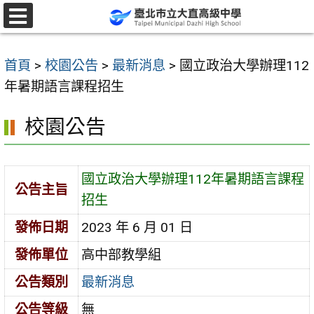
跳
至
選
單
主
首頁
>
校園公告
>
最新消息
>
國立政治大學辦理112
要
年暑期語言課程招生
內
容
校園公告
區
國立政治大學辦理112年暑期語言課程
公告主旨
招生
發佈日期
2023 年 6 月 01 日
發佈單位
高中部教學組
公告類別
最新消息
公告等級
無