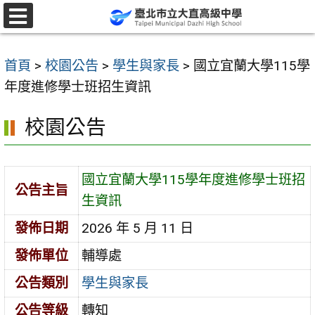
跳
至
選
單
主
首頁
>
校園公告
>
學生與家長
>
國立宜蘭大學115學
要
年度進修學士班招生資訊
內
容
校園公告
區
國立宜蘭大學115學年度進修學士班招
公告主旨
生資訊
發佈日期
2026 年 5 月 11 日
發佈單位
輔導處
公告類別
學生與家長
公告等級
轉知