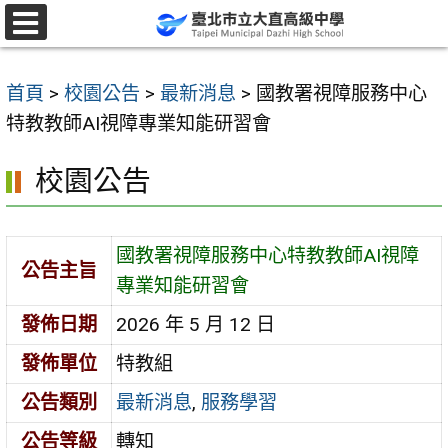
跳
至
選
單
主
首頁
>
校園公告
>
最新消息
>
國教署視障服務中心
要
特教教師AI視障專業知能研習會
內
容
校園公告
區
國教署視障服務中心特教教師AI視障
公告主旨
專業知能研習會
發佈日期
2026 年 5 月 12 日
發佈單位
特教組
公告類別
最新消息
,
服務學習
公告等級
轉知