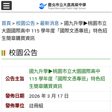
跳
至
選
單
主
首頁
>
校園公告
>
最新消息
>
國九升學▶桃園市立
要
大園國際高中 115 學年度「國際文憑專班」特色招
內
生簡章購買資訊
容
區
校園公告
國九升學▶桃園市立大園國際高中
公告主旨
115 學年度「國際文憑專班」特色招
生簡章購買資訊
發佈日期
2026 年 3 月 17 日
發佈單位
註冊組