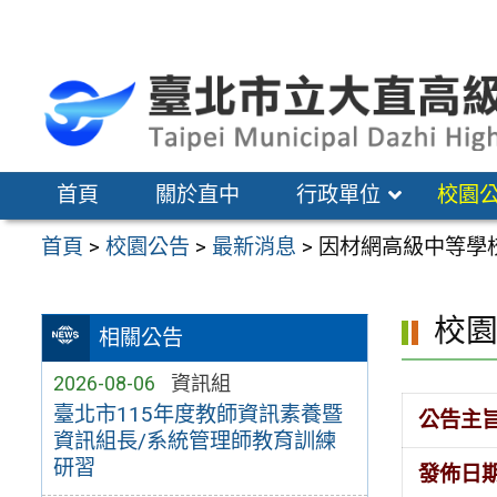
跳
至
主
要
內
容
首頁
關於直中
行政單位
校園
區
首頁
>
校園公告
>
最新消息
>
因材網高級中等學
校
相關公告
2026-08-06
資訊組
臺北市115年度教師資訊素養暨
公告主
資訊組長/系統管理師教育訓練
研習
發佈日