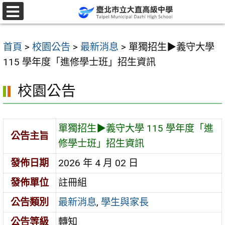
跳
至
選
單
主
首頁
>
校園公告
>
最新消息
>
單獨招生▶︎義守大學
要
115 學年度「進修學士班」招生資訊
內
容
校園公告
區
單獨招生▶︎義守大學 115 學年度「進
公告主旨
修學士班」招生資訊
發佈日期
2026 年 4 月 02 日
發佈單位
註冊組
公告類別
最新消息
,
學生與家長
公告等級
轉知