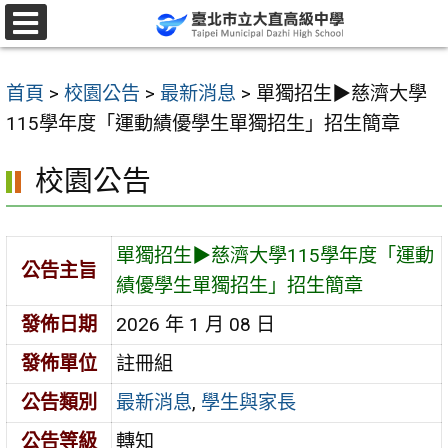
跳
至
選
單
主
首頁
>
校園公告
>
最新消息
>
單獨招生▶︎慈濟大學
要
115學年度「運動績優學生單獨招生」招生簡章
內
容
校園公告
區
單獨招生▶︎慈濟大學115學年度「運動
公告主旨
績優學生單獨招生」招生簡章
發佈日期
2026 年 1 月 08 日
發佈單位
註冊組
公告類別
最新消息
,
學生與家長
公告等級
轉知