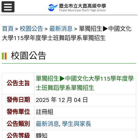
跳
至
選
單
主
首頁
>
校園公告
>
最新消息
>
單獨招生▶︎中國文化
要
大學115學年度學士班舞蹈學系單獨招生
內
容
校園公告
區
單獨招生▶︎中國文化大學115學年度學
公告主旨
士班舞蹈學系單獨招生
發佈日期
2025 年 12 月 04 日
發佈單位
註冊組
公告類別
最新消息
,
學生與家長
公告等級
轉知