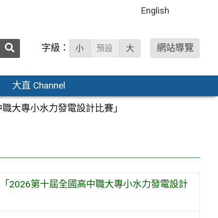
English
送出
字級：
網站導覽
小
預設
大
搜
尋：
大直 Channel
中職大專小水力發電設計比賽」
「2026第十屆全國高中職大專小水力發電設計