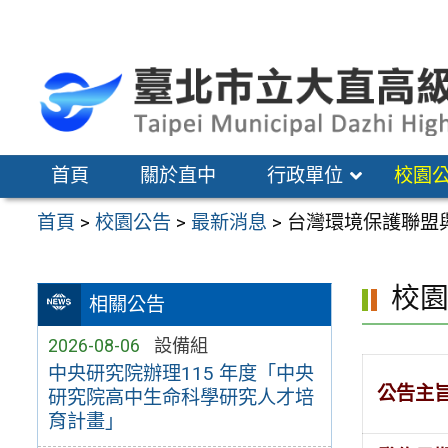
跳
至
主
要
內
容
首頁
關於直中
行政單位
校園
區
首頁
>
校園公告
>
最新消息
>
台灣環境保護聯盟
校
相關公告
2026-08-06
設備組
中央研究院辦理115 年度「中央
公告主
研究院高中生命科學研究人才培
育計畫」