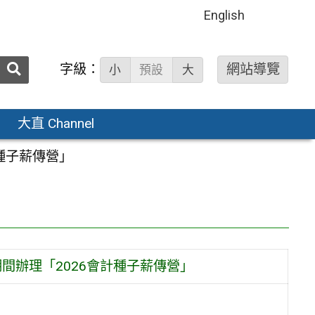
English
送出
字級：
網站導覽
小
預設
大
搜
尋：
大直 Channel
計種子薪傳營」
期間辦理「2026會計種子薪傳營」