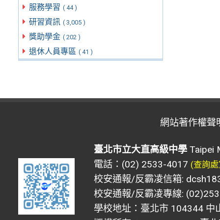
服務學習
( 44 )
研習資訊
( 3,005 )
獎助學金
( 202 )
退休人員專區
( 41 )
網站著作權聲
臺北市立大直高級中學
Taipei 
電話：(02) 2533-4017
(查詢處
校安通報/反霸凌信箱: dcsh183@d
校安通報/反霸凌專線: (02)2533
學校地址：臺北市 104344 中