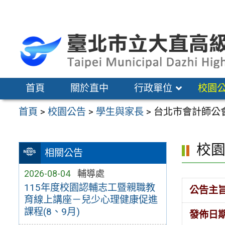
跳
至
主
要
內
容
首頁
關於直中
行政單位
校園
區
首頁
>
校園公告
>
學生與家長
>
台北市會計師公會
校
相關公告
2026-08-04
輔導處
115年度校園認輔志工暨親職教
公告主
育線上講座－兒少心理健康促進
課程(8、9月)
發佈日