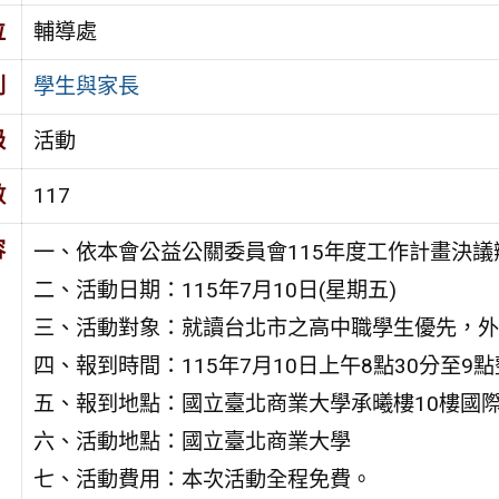
位
輔導處
別
學生與家長
級
活動
數
117
容
一、依本會公益公關委員會115年度工作計畫決議
二、活動日期：115年7月10日(星期五)
三、活動對象：就讀台北市之高中職學生優先，外
四、報到時間：115年7月10日上午8點30分至9點
五、報到地點：國立臺北商業大學承曦樓10樓國際
六、活動地點：國立臺北商業大學
七、活動費用：本次活動全程免費。