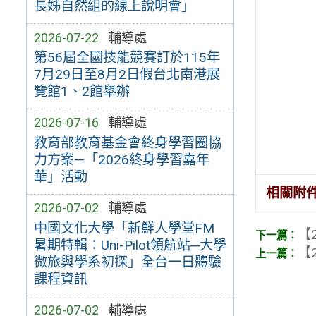
長姊自然組的線上說明會」
2026-07-22
輔導處
第56屆全國技能競賽訂於115年
7月29日至8月2日假台北南港展
覽館1、2館舉辦
2026-07-16
輔導處
教育部教育基金會終身學習圈協
力方案—「2026終身學習嘉年
華」活動
相關附
2026-07-02
輔導處
中國文化大學「新鮮人學堂FM
【2
暑期特輯：Uni-Pilot領航站─大學
【2
微旅與學系初探」全台一日體驗
課程資訊
2026-07-02
輔導處