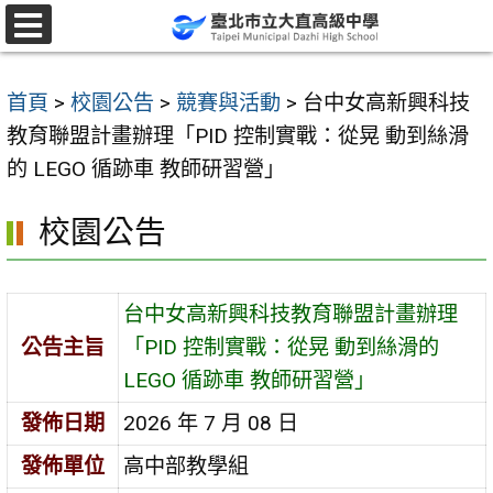
跳
至
選
單
主
首頁
>
校園公告
>
競賽與活動
>
台中女高新興科技
要
教育聯盟計畫辦理「PID 控制實戰：從晃 動到絲滑
內
的 LEGO 循跡車 教師研習營」
容
區
校園公告
台中女高新興科技教育聯盟計畫辦理
公告主旨
「PID 控制實戰：從晃 動到絲滑的
LEGO 循跡車 教師研習營」
發佈日期
2026 年 7 月 08 日
發佈單位
高中部教學組