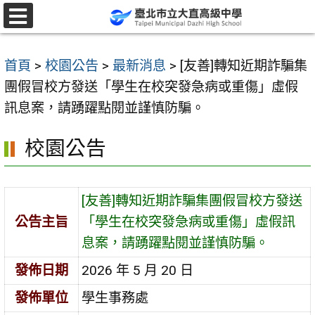
跳
至
選
單
主
首頁
>
校園公告
>
最新消息
>
[友善]轉知近期詐騙集
要
團假冒校方發送「學生在校突發急病或重傷」虛假
內
訊息案，請踴躍點閱並謹慎防騙。
容
區
校園公告
[友善]轉知近期詐騙集團假冒校方發送
公告主旨
「學生在校突發急病或重傷」虛假訊
息案，請踴躍點閱並謹慎防騙。
發佈日期
2026 年 5 月 20 日
發佈單位
學生事務處