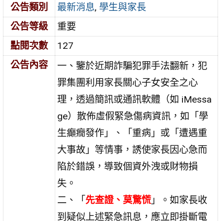
公告類別
最新消息
,
學生與家長
公告等級
重要
點閱次數
127
公告內容
一、鑒於近期詐騙犯罪手法翻新，犯
罪集團利用家長關心子女安全之心
理，透過簡訊或通訊軟體（如 iMessa
ge）散佈虛假緊急傷病資訊，如「學
生癲癇發作」、「重病」或「遭遇重
大事故」等情事，誘使家長因心急而
陷於錯誤，導致個資外洩或財物損
失。
二、「
先查證、莫驚慌
」。如家長收
到疑似上述緊急訊息，應立即掛斷電