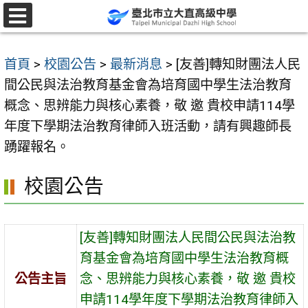
跳
至
選
單
主
首頁
>
校園公告
>
最新消息
>
[友善]轉知財團法人民
要
間公民與法治教育基金會為培育國中學生法治教育
內
概念、思辨能力與核心素養，敬 邀 貴校申請114學
容
年度下學期法治教育律師入班活動，請有興趣師長
區
踴躍報名。
校園公告
[友善]轉知財團法人民間公民與法治教
育基金會為培育國中學生法治教育概
公告主旨
念、思辨能力與核心素養，敬 邀 貴校
申請114學年度下學期法治教育律師入