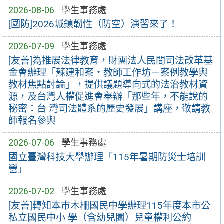
2026-08-06
學生事務處
[國防]2026城鎮韌性（防空）演習來了！
2026-07-09
學生事務處
[友善]為推展法律教育，財團法人民間司法改革基
金會辦理「蘇建和案・教師工作坊－案例教學與
教材焦點討論」，提供議題導向式的法治教材資
源，及台灣人權促進會舉辦「那些年，不能說的
秘密：台 灣司法體系的歷史發展」講座，敬請教
師報名參與
2026-07-06
學生事務處
國立臺灣科技大學辦理「115年暑期防災士培訓
營」
2026-07-02
學生事務處
[友善]轉知本市木柵國民中學辦理115年度本市公
私立國民中小 學（含幼兒園）兒童權利公約