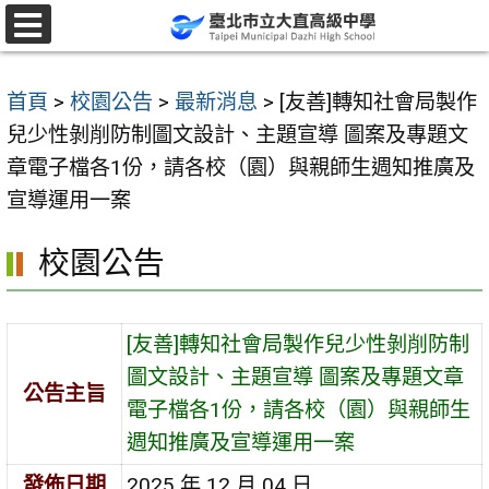
跳
至
選
單
主
首頁
>
校園公告
>
最新消息
>
[友善]轉知社會局製作
要
兒少性剝削防制圖文設計、主題宣導 圖案及專題文
內
章電子檔各1份，請各校（園）與親師生週知推廣及
容
宣導運用一案
區
校園公告
[友善]轉知社會局製作兒少性剝削防制
圖文設計、主題宣導 圖案及專題文章
公告主旨
電子檔各1份，請各校（園）與親師生
週知推廣及宣導運用一案
發佈日期
2025 年 12 月 04 日