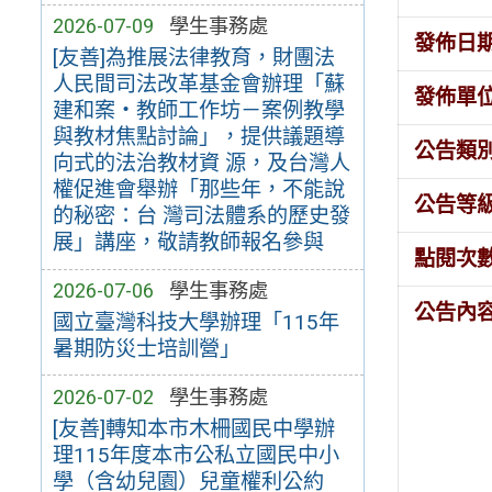
2026-07-09
學生事務處
發佈日
[友善]為推展法律教育，財團法
人民間司法改革基金會辦理「蘇
發佈單
建和案・教師工作坊－案例教學
與教材焦點討論」，提供議題導
公告類
向式的法治教材資 源，及台灣人
權促進會舉辦「那些年，不能說
公告等
的秘密：台 灣司法體系的歷史發
展」講座，敬請教師報名參與
點閱次
2026-07-06
學生事務處
公告內
國立臺灣科技大學辦理「115年
暑期防災士培訓營」
2026-07-02
學生事務處
[友善]轉知本市木柵國民中學辦
理115年度本市公私立國民中小
學（含幼兒園）兒童權利公約