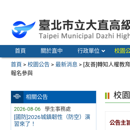
跳
至
主
要
內
容
首頁
關於直中
行政單位
校園
區
首頁
>
校園公告
>
最新消息
>
[友善]轉知人權教
報名參與
校
相關公告
2026-08-06
學生事務處
[國防]2026城鎮韌性（防空）演
公告主
習來了！