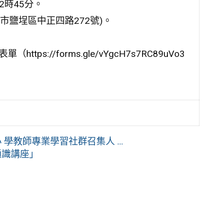
2時45分。
雄市鹽埕區中正四路272號)。
ps://forms.gle/vYgcH7s7RC89uVo3
學教師專業學習社群召集人 ...
通識講座」