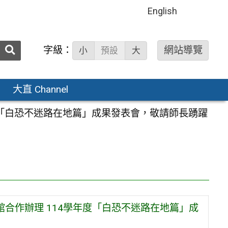
English
送出
字級：
網站導覽
小
預設
大
搜
尋：
大直 Channel
度「白恐不迷路在地篇」成果發表會，敬請師長踴躍
館合作辦理 114學年度「白恐不迷路在地篇」成