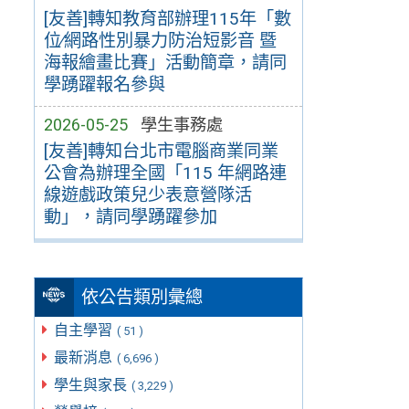
[友善]轉知教育部辦理115年「數
位∕網路性別暴力防治短影音 暨
海報繪畫比賽」活動簡章，請同
學踴躍報名參與
2026-05-25
學生事務處
[友善]轉知台北市電腦商業同業
公會為辦理全國「115 年網路連
線遊戲政策兒少表意營隊活
動」，請同學踴躍參加
依公告類別彙總
自主學習
( 51 )
最新消息
( 6,696 )
學生與家長
( 3,229 )