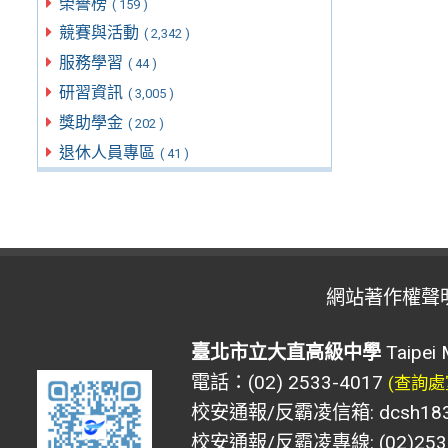
榮譽榜
( 159 )
競賽與活動
( 2,342 )
服務學習
( 44 )
研習資訊
( 3,005 )
獎助學金
( 202 )
退休人員專區
( 41 )
網站著作權聲
臺北市立大直高級中學
Taipei 
電話：(02) 2533-4017
(查詢處
校安通報/反霸凌信箱: dcsh183@d
校安通報/反霸凌專線: (02)2533