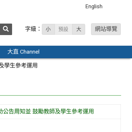
English
送出
字級：
網站導覽
小
預設
大
搜
尋：
大直 Channel
師及學生參考運用
助公告周知並 鼓勵教師及學生參考運用