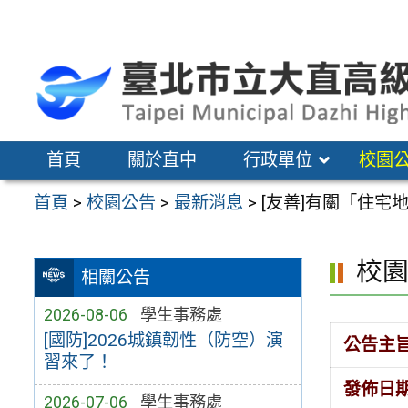
跳
至
主
要
內
容
首頁
關於直中
行政單位
校園
區
首頁
>
校園公告
>
最新消息
>
[友善]有關「住
校
相關公告
2026-08-06
學生事務處
[國防]2026城鎮韌性（防空）演
公告主
習來了！
發佈日
2026-07-06
學生事務處