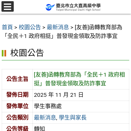
跳
至
選
單
主
首頁
>
校園公告
>
最新消息
>
[友善]函轉教育部為
要
「全民＋1 政府相挺」普發現金領取及防詐事宜
內
容
校園公告
區
[友善]函轉教育部為「全民＋1 政府相
公告主旨
挺」普發現金領取及防詐事宜
發佈日期
2025 年 11 月 21 日
發佈單位
學生事務處
公告類別
最新消息
,
學生與家長
公告等級
轉知