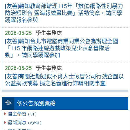
[友善]轉知教育部辦理115年「數位∕網路性別暴力
防治短影音 暨海報繪畫比賽」活動簡章，請同學
踴躍報名參與
2026-05-25
學生事務處
[友善]轉知台北市電腦商業同業公會為辦理全國
「115 年網路連線遊戲政策兒少表意營隊活
動」，請同學踴躍參加
2026-05-25
學生事務處
[友善]有關近期疑似不肖人士假冒公司行號企圖以
公益捐款或募 捐之名義進行詐騙相關事宜
依公告類別彙總
自主學習
( 51 )
最新消息
( 6,693 )