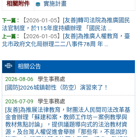
實施計畫
相關附件
【2026-01-05】
[友善]轉司法院為推廣國民
法官制度，於115年度持續辦理 「國民法 ...
【2026-01-05】
[友善]為推廣人權教育，臺
北市政府文化局辦理二二八事件78周 年 ...
相關公告
2026-08-06
學生事務處
[國防]2026城鎮韌性（防空）演習來了！
2026-07-09
學生事務處
[友善]為推展法律教育，財團法人民間司法改革基
金會辦理「蘇建和案・教師工作坊－案例教學與
教材焦點討論」，提供議題導向式的法治教材資
源，及台灣人權促進會舉辦「那些年，不能說的