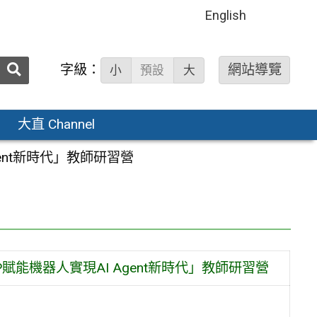
English
送出
字級：
網站導覽
小
預設
大
搜
尋：
大直 Channel
ent新時代」教師研習營
能機器人實現AI Agent新時代」教師研習營