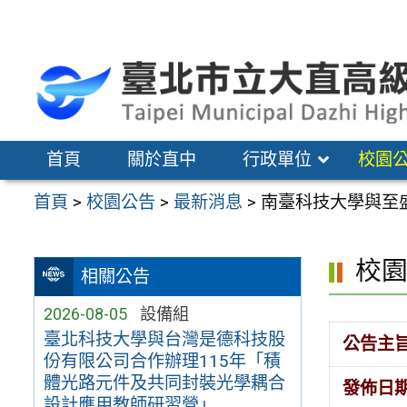
跳
至
主
要
內
容
首頁
關於直中
行政單位
校園
區
首頁
>
校園公告
>
最新消息
>
南臺科技大學與至盛
校
相關公告
2026-08-05
設備組
臺北科技大學與台灣是德科技股
公告主
份有限公司合作辦理115年「積
體光路元件及共同封裝光學耦合
發佈日
設計應用教師研習營」