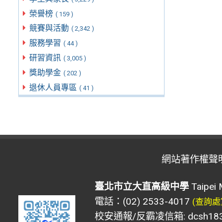
榮譽榜
( 159 )
競賽與活動
( 2,342 )
服務學習
( 44 )
研習資訊
( 3,005 )
獎助學金
( 202 )
退休人員專區
( 41 )
網站著作權聲
臺北市立大直高級中學
Taipei 
電話：(02) 2533-4017
(查詢處
校安通報/反霸凌信箱: dcsh183@d