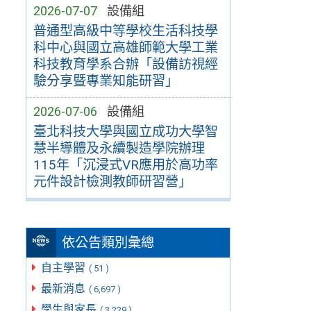
2026-07-07
設備組
普通型高級中等學校生活科技學
科中心與國立高雄師範大學工業
科技教育學系合辦「設備訪視經
驗分享暨專業知能研習」
2026-07-06
設備組
臺北科技大學與國立成功大學智
慧半導體及永續製造學院辦理
115年「沉浸式VR應用於高功率
元件設計檢測教師研習營」
依公告類別彙總
自主學習
( 51 )
最新消息
( 6,697 )
學生與家長
( 3,229 )