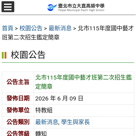
跳
至
選
單
主
首頁
>
校園公告
>
最新消息
>
北市115年度國中藝才
要
班第二次招生鑑定簡章
內
容
校園公告
區
北市115年度國中藝才班第二次招生鑑
公告主旨
定簡章
發佈日期
2026 年 6 月 09 日
發佈單位
特教組
公告類別
最新消息
,
學生與家長
公告等級
轉知