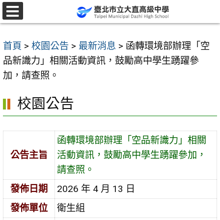
跳
至
選
單
主
首頁
>
校園公告
>
最新消息
>
函轉環境部辦理「空
要
品新識力」相關活動資訊，鼓勵高中學生踴躍參
內
加，請查照。
容
區
校園公告
函轉環境部辦理「空品新識力」相關
公告主旨
活動資訊，鼓勵高中學生踴躍參加，
請查照。
發佈日期
2026 年 4 月 13 日
發佈單位
衛生組