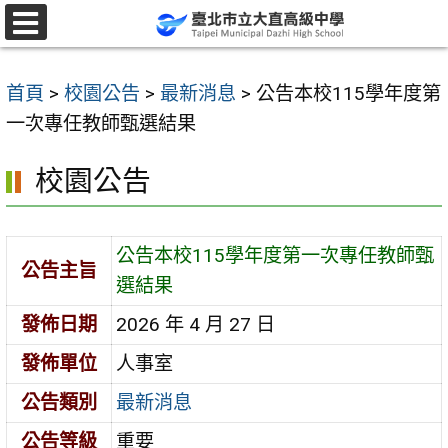
跳
至
選
單
主
首頁
>
校園公告
>
最新消息
>
公告本校115學年度第
要
一次專任教師甄選結果
內
容
校園公告
區
公告本校115學年度第一次專任教師甄
公告主旨
選結果
發佈日期
2026 年 4 月 27 日
發佈單位
人事室
公告類別
最新消息
公告等級
重要