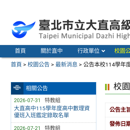
跳
至
主
要
內
容
首頁
關於直中
行政單位
校園
區
首頁
>
校園公告
>
最新消息
>
公告本校114學
校
相關公告
2026-07-31
特教組
大直高中115學年度高中數理資
公告主
優班入班鑑定錄取名單
發佈日
2026-07-21
特教組