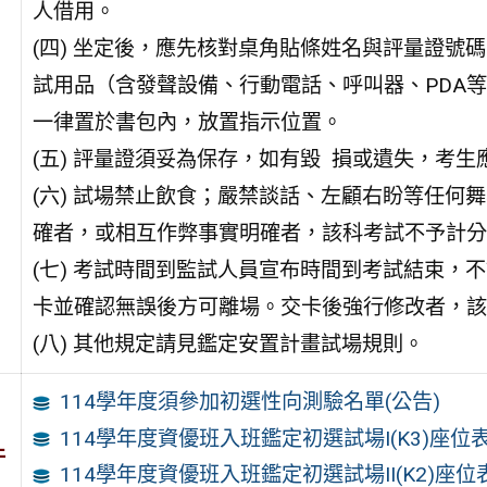
人借用。
(四) 坐定後，應先核對桌角貼條姓名與評量證號
試用品（含發聲設備、行動電話、呼叫器、PDA
一律置於書包內，放置指示位置。
(五) 評量證須妥為保存，如有毀 損或遺失，考
(六) 試場禁止飲食；嚴禁談話、左顧右盼等任何
確者，或相互作弊事實明確者，該科考試不予計分
(七) 考試時間到監試人員宣布時間到考試結束，
卡並確認無誤後方可離場。交卡後強行修改者，該
(八) 其他規定請見鑑定安置計畫試場規則。
114學年度須參加初選性向測驗名單(公告)
114學年度資優班入班鑑定初選試場I(K3)座位表2
件
114學年度資優班入班鑑定初選試場II(K2)座位表2