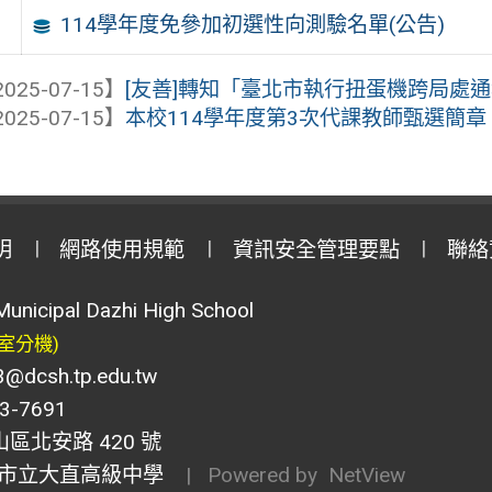
114學年度免參加初選性向測驗名單(公告)
025-07-15】
[友善]轉知「臺北市執行扭蛋機跨局處
025-07-15】
本校114學年度第3次代課教師甄選簡章
明
網路使用規範
資訊安全管理要點
聯絡
Municipal Dazhi High School
室分機)
csh.tp.edu.tw
-7691
山區北安路 420 號
市立大直高級中學
| Powered by
NetView