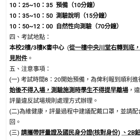
10
：25~10：35 預備（10分鐘）
10
：35~10：50 測驗說明（15分鐘）
10
：50~12：00 自然性向測驗（70分鐘）
四、考試地點：
本校2樓/3樓K書中心
(
從一樓中央川堂右轉到底
見附件
。
五、注意事項：
(一) 考試時間8：20開始預備，為俾利報到順利進
始後不得入場，測驗施測時學生不得提早離場
，違
評量違反試場規則處理方式辦理。
(二)為維健康，評量過程中建議配戴口罩，並請
回。
(三)
請攜帶評量證及國民身分證
(
核對身份
)
、2B