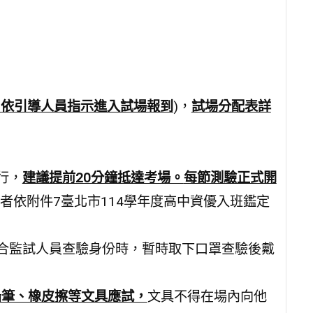
，依引導人員指示進入試場報到
)，
試場分配表詳
行，
建議提前20分鐘抵達考場。
每節測驗正式開
者依附件7臺北市114學年度高中資優入班鑑定
配合監試人員查驗身份時，暫時取下口罩查驗後戴
鉛筆、橡皮擦等文具應試，
文具不得在場內向他