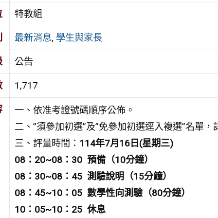
位
特教組
別
最新消息
,
學生與家長
級
公告
數
1,717
容
一、依准考證號碼順序公佈。
二、”須參加初選”及”免參加初選逕入複選”名單，
三、評量時間：
114
年7月16日(星期三)
08
：20~08：30 預備（10分鐘）
08
：30~08：45 測驗說明（15分鐘）
08
：45~10：05 數學性向測驗（80分鐘）
10
：05~10：25 休息