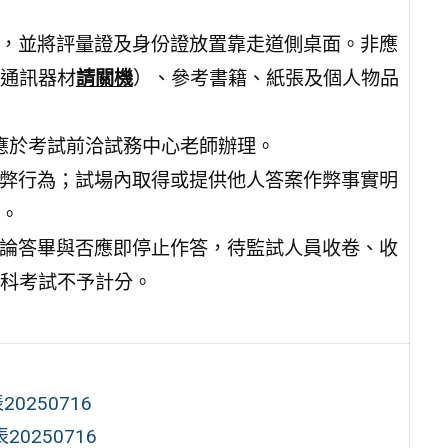
碼，並將評量證及身份證放置靠走道側桌面。非應
等通訊器材
請關機
）、參考書籍、紙張及個人物品
生應於考試前洽試務中心老師辦理。
舞弊行為；試場內取得或提供他人答案作弊事實明
。
不論答畢與否應即停止作答，待監試人員收卷、收
科考試不予計分。
0250716
0250716