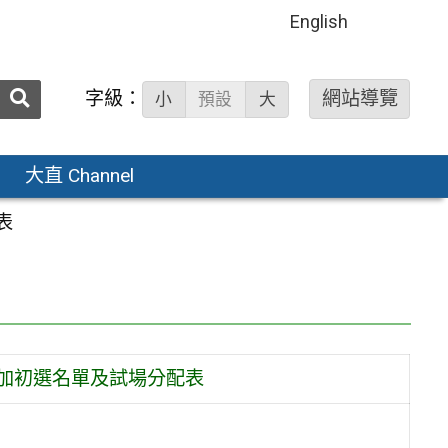
English
送出
字級：
網站導覽
小
預設
大
搜
尋：
大直 Channel
表
參加初選名單及試場分配表